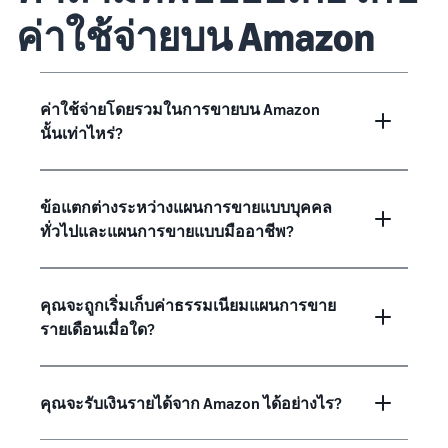
ค่าใช้จ่ายบน Amazon
ค่าใช้จ่ายโดยรวมในการขายบน Amazon
นั้นเท่าไหร่?
ข้อแตกต่างระหว่างแผนการขายแบบบุคคล
ทั่วไปและแผนการขายแบบมืออาชีพ?
คุณจะถูกเริ่มเก็บค่าธรรมเนียมแผนการขาย
รายเดือนเมื่อใด?
คุณจะรับเงินรายได้จาก Amazon ได้อย่างไร?