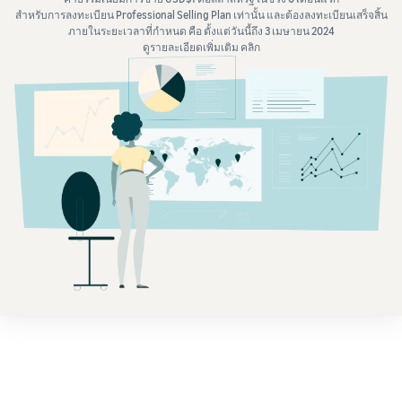
สำหรับการลงทะเบียน Professional Selling Plan เท่านั้น และต้องลงทะเบียนเสร็จสิ้น
ภายในระยะเวลาที่กำหนด คือ ตั้งแต่วันนี้ถึง 3 เมษายน 2024
ดูรายละเอียดเพิ่มเติม
คล
ิก