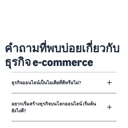
คำถามที่พบบ่อยเกี่ยวกับ
ธุรกิจ e-commerce
ธุรกิจออนไลน์เป็นไอเดียที่ดีหรือไม่?
อยากเริ่มสร้างธุรกิจบนโลกออนไลน์ เริ่มต้น
ยังไงดี?