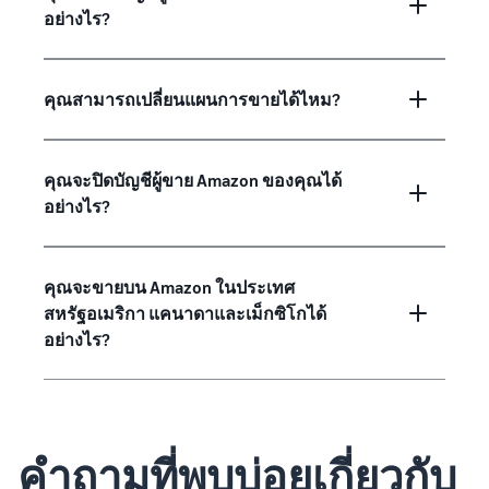
อย่างไร?
คุณสามารถเปลี่ยนแผนการขายได้ไหม?
คุณจะปิดบัญชีผู้ขาย Amazon ของคุณได้
อย่างไร?
คุณจะขายบน Amazon ในประเทศ
สหรัฐอเมริกา แคนาดาและเม็กซิโกได้
อย่างไร?
คำถามที่พบบ่อยเกี่ยวกับ