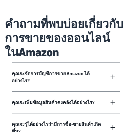
คำถามที่พบบ่อยเกี่ยวกับ
การขายของออนไลน์
ในAmazon
คุณจะจัดการบัญชีการขาย Amazon ได้
อย่างไร?
คุณจะเพิ่มข้อมูลสินค้าคงคลังได้อย่างไร?
คุณจะรู้ได้อย่างไรว่ามีการซื้อ-ขายสินค้าเกิด
ขึ้น?