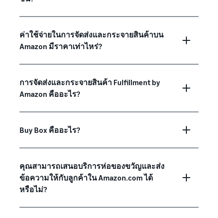
ค่าใช้จ่ายในการจัดส่งและกระจายสินค้าบน
Amazon มีราคาเท่าไหร่?
การจัดส่งและกระจายสินค้า Fulfillment by
Amazon คืออะไร?
Buy Box คืออะไร?
คุณสามารถเสนอบริการห่อของขวัญและส่ง
ข้อความให้กับลูกค้าใน Amazon.com ได้
หรือไม่?