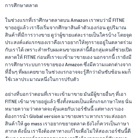
การศึกษาตลาด
ในช่วงแรกที่เราศึกษาตลาดบน Amazon เราพบว่ามี FITNE
ขายอยู่แล้ว เราจึงเริ่มจากศึกษาสินค้าตัวเองก่อน ดูปริมาณ
สินค้าที่มีการวางขาย ดูว่าผู้ขายแต่ละรายเป็นใครบ้าง โดยจุด
ประสงค์แต่แรกของเราคือเราอยากให้ทุกรายอยู่ในตลาดร่วม
กับเราได้ เพราะสำหรับผมคนขายเหล่านี้คือกลุ่มคนที่ช่วยเปิด
ตลาดให้ FITNE ก่อนที่เราจะเข้ามาขายเอง นอกจากนี้ เรายังมี
การศึกษาระบบการขายของ Amazon ซึ่งมีความแตกต่างจาก
ที่อื่นๆ ที่ผมเคยขาย ในช่วงแรกอาจจะรู้สึกว่ามันซับซ้อน ผมก็
ใช้เวลาประมาณหนึ่งในการปรับตัว
อย่างที่บอกว่าตอนที่เราจะเข้ามาขาย มันมีผู้ขายอื่นๆ ที่เอา
FITNE เข้ามาขายอยู่แล้ว ซึ่งทั้งหมดเป็นแพ็กเกจภาษาไทย นั่น
หมายความว่าตลาดจะคุ้นเคยกับเวอร์ชันนี้ แต่ทางเราเอง
ต้องการนำ Global version มาขายเพราะหากเราจะส่งออก
สินค้าให้ go mass เราอยากขยายตลาด ยังไงก็ควรเป็นภาษา
สากล ดังนั้น เราจึงต้องหาทางแก้ไขเพื่อไม่ให้สองเวอร์ชันนี้ตี