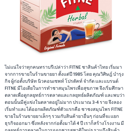
ไม่แน่ใจว่าทุกคนทราบรึเปล่าว่า FITNE ชาสินค้าไทย เริ่มมา
จากการขายในร้านขายยา ตั้งแต่ปี 1985 โดย คุณวิศิษฎ์ บำรุง
กิจ ผู้ก่อตั้งบริษัท นิวคอนเซพท์ โปรดัคท์ จำกัด และแบรนด์
FITNE มีไอเดียในการทำชาสมุนไพรเพื่อสุขภาพ จึงเริ่มศึกษา
ตลาดเพื่อดูกลยุทธ์การตลาดและกลยุทธ์ผลิตภัณฑ์ และพบว่า
ตอนนั้นมีคู่แข่งในตลาดอยู่ไม่มาก ประมาณ 3-4 ราย จึงลอง
เริ่มทำและได้ออกผลิตภัณฑ์ตัวแรกคือ ชาชงสมุนไพร FITNE
ขายในร้านขายยาเล็กๆ รวมกับสินค้ายาอื่นๆ ก่อนที่จะแยก
ธุรกิจออกมา ซึ่งหลังจากก่อตั้งมาได้ 4 ปี เราก็สร้างโรงงาน มี
กลยุทธ์การตลาดในการออกชารสชาติใหม่ๆ รวมถึงสินค้า