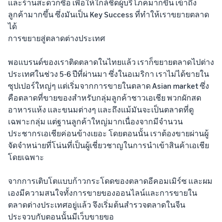
และร้านสะดวกซื้อ เพื่อให้ใกล้ชิดผู้บริโภคมากขึ้น เข้าถึง
ลูกค้ามากขึ้น ซึ่งมันเป็น Key Success ที่ทำให้เราขยายตลาด
ได้
การขยายสู่ตลาดต่างประเทศ
พอแบรนด์ของเราติดตลาดในไทยแล้ว เราก็ขยายตลาดไปต่าง
ประเทศในช่วง 5-6 ปีที่ผ่านมา ซึ่งในอเมริกา เราไม่ได้ขายใน
ซุปเปอร์ใหญ่ๆ แต่เริ่มจากการขายในตลาด Asian market ซึ่ง
คือตลาดที่ขายของสำหรับกลุ่มลูกค้าชาวเอเชีย พวกผักสด
อาหารแห้ง และขนมต่างๆ และถึงแม้มันจะเป็นตลาดที่ดู
เฉพาะกลุ่ม แต่ฐานลูกค้าใหญ่มากเนื่องจากมีจำนวน
ประชากรเอเชียค่อนข้างเยอะ โดยตอนนั้น เราต้องขายผ่านผู้
จัดจำหน่ายที่โน่นที่เป็นผู้เชี่ยวชาญในการนำเข้าสินค้าเอเชีย
โดยเฉพาะ
จากการเติบโตแบบก้าวกระโดดของตลาดอีคอมเมิร์ซ และผม
เองมีความสนใจทั้งการขายของออนไลน์และการขายใน
ตลาดต่างประเทศอยู่แล้ว จึงเริ่มต้นสำรวจตลาดในจีน
ประจวบกับตอนนั้นมีเว็บขายขอ