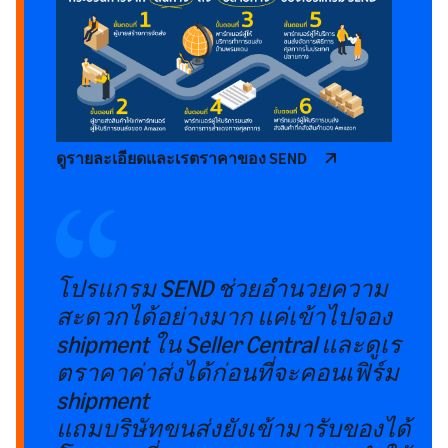
ดูรายละเอียดและเรตราคาของ SEND
โปรแกรม SEND ช่วยอำนวยความ
สะดวกได้อย่างมาก แค่เข้าไปจอง
shipment ใน Seller Central และดูเร
ตราคาค่าส่งได้ก่อนที่จะคอนเฟิร์ม
shipment
แถมบริษัทขนส่งยังเข้ามารับของได้