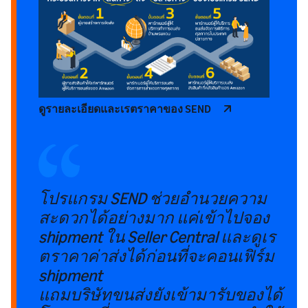
ดูรายละเอียดและเรตราคาของ SEND
โปรแกรม SEND ช่วยอำนวยความ
สะดวกได้อย่างมาก แค่เข้าไปจอง
shipment ใน Seller Central และดูเร
ตราคาค่าส่งได้ก่อนที่จะคอนเฟิร์ม
shipment
แถมบริษัทขนส่งยังเข้ามารับของได้