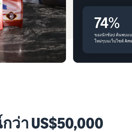
74
%
ของนักช้อป ค้นพบแบ
ใหม่ๆบนเว็บไซต์ Am
์กว่า US$50,000