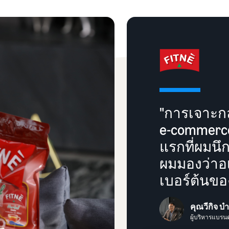
"การเจาะกล
e-commerce 
แรกที่ผมนึก
ผมมองว่าอ
เบอร์ต้นข
คุณวีกิจ บำ
ผู้บริหารแบรนด